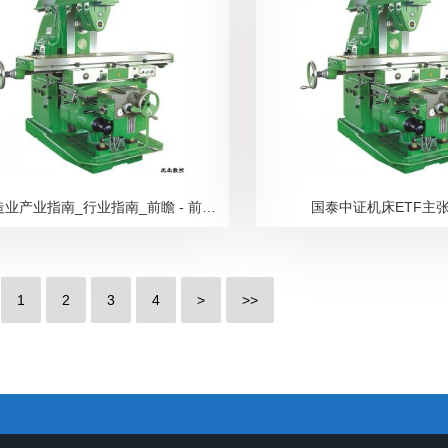
机械制造业产业指南_行业指南_前瞻 - 前瞻网
国泰中证机床ETF主
1
2
3
4
>
>>